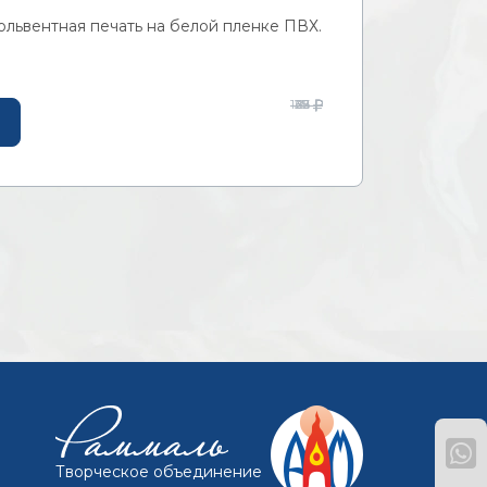
ольвентная печать на белой пленке ПВХ.
127
39
62
25
91
Творческое объединение