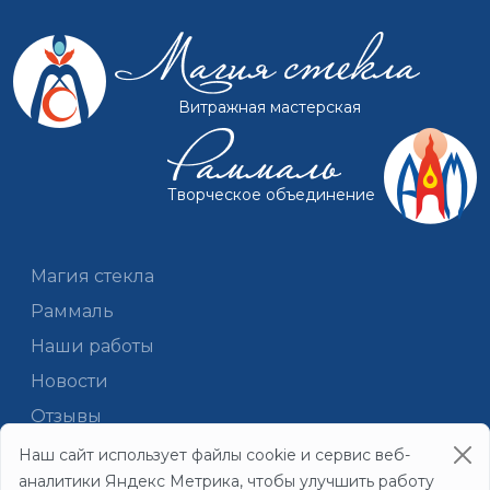
Витражная мастерская
Творческое объединение
Магия стекла
Раммаль
Наши работы
Новости
Отзывы
Документы
Наш сайт использует файлы cookie и сервис веб-
аналитики Яндекс Метрика, чтобы улучшить работу
Контакты