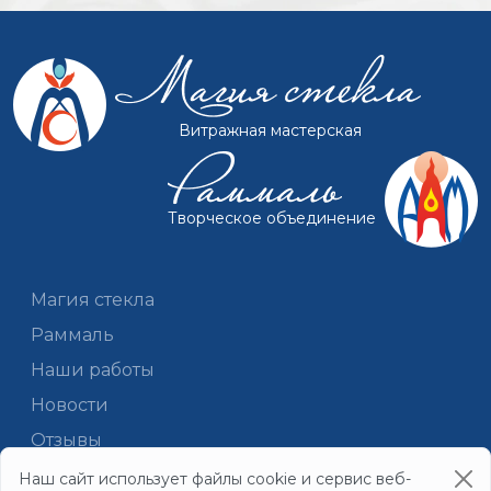
Витражная мастерская
Творческое объединение
Магия стекла
Раммаль
Наши работы
Новости
Отзывы
Документы
Наш сайт использует файлы cookie и сервис веб-