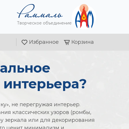
Творческое объединение
Избранное
Корзина
кальное
о интерьера?
ку», не перегружая интерьер.
ния классических узоров (ромбы,
ру зеркала или для декорирования
кто ценит минимализм и