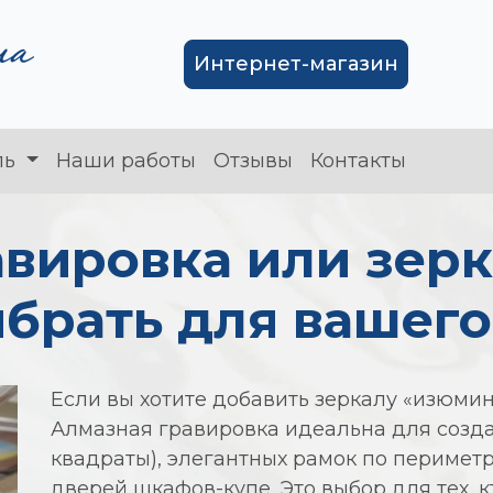
Интернет-магазин
ль
Наши работы
Отзывы
Контакты
авировка или зер
ыбрать для вашег
Если вы хотите добавить зеркалу «изюмин
Алмазная гравировка идеальна для созда
квадраты), элегантных рамок по перимет
дверей шкафов-купе. Это выбор для тех, 